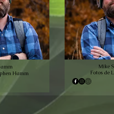
Mike 
 Hamm
Fotos de 
tephen Hamm