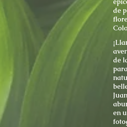
épic
de p
flor
Col
¡Lla
aven
de l
para
natu
bell
Juan
abun
en u
foto