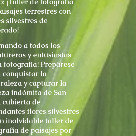
o: ¡Taller de fotografía
aisajes terrestres con
es silvestres de
orado!
mando a todos los
tureros y entusiastas
a fotografía! Prepárese
 conquistar la
raleza y capturar la
eza indómita de San
 cubierta de
dantes flores silvestres
n inolvidable taller de
grafía de paisajes por