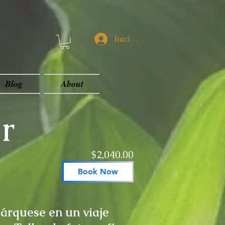
Iniciar sesión
Blog
About
r
$2,040.00
Book Now
rquese en un viaje