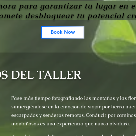
ora para garantizar tu lugar en es
omete desbloquear tu potencial cr
Book Now
S DEL TALLER
Pase más tiempo fotografiando las montañas y las flor
sumergiéndose en la emoción de viajar por tierra mie
escarpados y senderos remotos. Conducir por caminos 
montañosos es una experiencia que nunca olvidará.