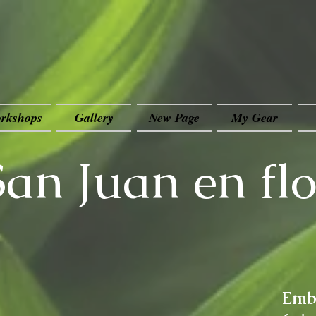
rkshops
Gallery
New Page
My Gear
San Juan en flo
Embá