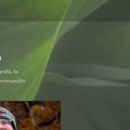
o
afía, la
ontinuación