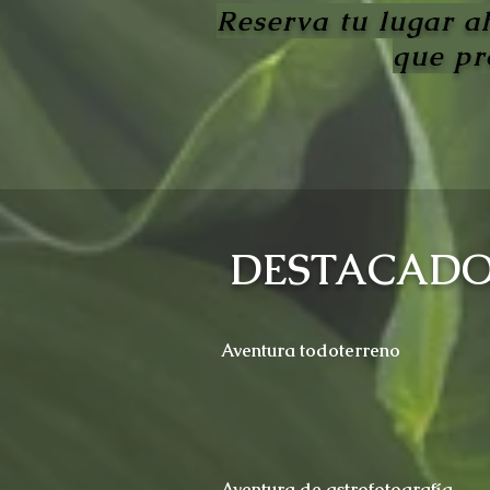
Reserva tu lugar ah
que pr
DESTACADO
Aventura todoterreno
Aventura de astrofotografía