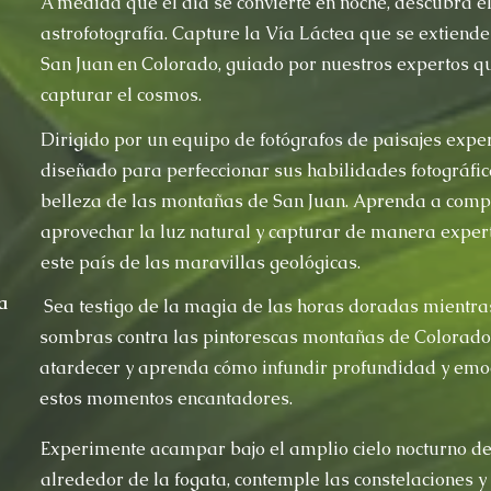
A medida que el día se convierte en noche, descubra el
astrofotografía. Capture la Vía Láctea que se extiend
San Juan en Colorado, guiado por nuestros expertos qu
capturar el cosmos.
Dirigido por un equipo de fotógrafos de paisajes exper
diseñado para perfeccionar sus habilidades fotográfi
belleza de las montañas de San Juan. Aprenda a com
aprovechar la luz natural y capturar de manera expert
este país de las maravillas geológicas.
a
Sea testigo de la magia de las horas doradas mientras
sombras contra las pintorescas montañas de Colorado
atardecer y aprenda cómo infundir profundidad y emoc
estos momentos encantadores.
Experimente acampar bajo el amplio cielo nocturno de
alrededor de la fogata, contemple las constelaciones y